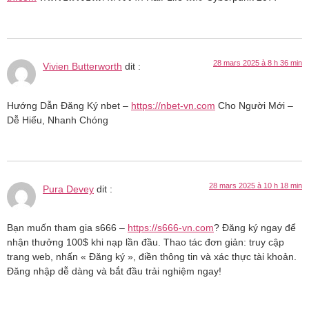
28 mars 2025 à 8 h 36 min
Vivien Butterworth
dit :
Hướng Dẫn Đăng Ký nbet –
https://nbet-vn.com
Cho Người Mới –
Dễ Hiểu, Nhanh Chóng
28 mars 2025 à 10 h 18 min
Pura Devey
dit :
Bạn muốn tham gia s666 –
https://s666-vn.com
? Đăng ký ngay để
nhận thưởng 100$ khi nạp lần đầu. Thao tác đơn giản: truy cập
trang web, nhấn « Đăng ký », điền thông tin và xác thực tài khoản.
Đăng nhập dễ dàng và bắt đầu trải nghiệm ngay!