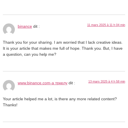
11 mars 2025 à 11 h 04 min
binance
dit :
Thank you for your sharing. I am worried that I lack creative ideas.
It is your article that makes me full of hope. Thank you. But, I have
a question, can you help me?
13 mars 2025 à 4 h 58 min
www.binance.com-а тркелу
dit :
Your article helped me a lot, is there any more related content?
Thanks!