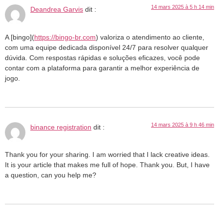
14 mars 2025 à 5 h 14 min
Deandrea Garvis
dit :
A [bingo](
https://bingo-br.com
) valoriza o atendimento ao cliente,
com uma equipe dedicada disponível 24/7 para resolver qualquer
dúvida. Com respostas rápidas e soluções eficazes, você pode
contar com a plataforma para garantir a melhor experiência de
jogo.
14 mars 2025 à 9 h 46 min
binance registration
dit :
Thank you for your sharing. I am worried that I lack creative ideas.
It is your article that makes me full of hope. Thank you. But, I have
a question, can you help me?