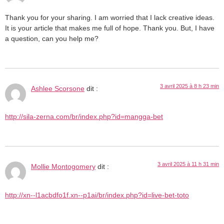
Thank you for your sharing. I am worried that I lack creative ideas.
It is your article that makes me full of hope. Thank you. But, I have
a question, can you help me?
3 avril 2025 à 8 h 23 min
Ashlee Scorsone
dit :
http://sila-zerna.com/br/index.php?id=mangga-bet
3 avril 2025 à 11 h 31 min
Mollie Montogomery
dit :
http://xn--l1acbdfo1f.xn--p1ai/br/index.php?id=live-bet-toto