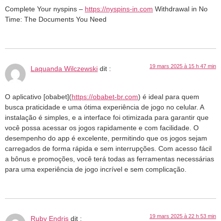
Complete Your nyspins –
https://nyspins-in.com
Withdrawal in No
Time: The Documents You Need
19 mars 2025 à 15 h 47 min
Laquanda Wilczewski
dit :
O aplicativo [obabet](
https://obabet-br.com
) é ideal para quem
busca praticidade e uma ótima experiência de jogo no celular. A
instalação é simples, e a interface foi otimizada para garantir que
você possa acessar os jogos rapidamente e com facilidade. O
desempenho do app é excelente, permitindo que os jogos sejam
carregados de forma rápida e sem interrupções. Com acesso fácil
a bônus e promoções, você terá todas as ferramentas necessárias
para uma experiência de jogo incrível e sem complicação.
19 mars 2025 à 22 h 53 min
Ruby Endris
dit :