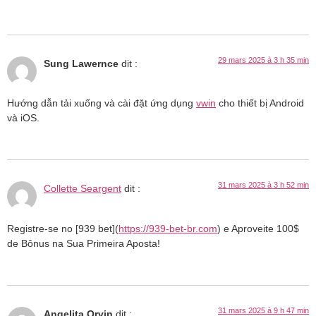
29 mars 2025 à 3 h 35 min
Sung Lawernce
dit :
Hướng dẫn tải xuống và cài đặt ứng dụng
vwin
cho thiết bị Android
và iOS.
31 mars 2025 à 3 h 52 min
Collette Seargent
dit :
Registre-se no [939 bet](
https://939-bet-br.com
) e Aproveite 100$
de Bônus na Sua Primeira Aposta!
31 mars 2025 à 9 h 47 min
Angelita Orvin
dit :