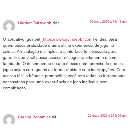
20 mars 2025 à 7 h 49 min
Harriett Teitsworth
dit :
O aplicativo [goinbet](
https://www.goinbet-br.com
) é ideal para
quem busca praticidade e uma ótima experiência de jogo no
celular. A instalação é simples, e a interface foi otimizada para
garantir que você possa acessar os jogos rapidamente e com
facilidade. O desempenho do app é excelente, permitindo que os
jogos sejam carregados de forma rápida e sem interrupções. Com
acesso fácil a bônus e promoções, você terá todas as ferramentas
necessárias para uma experiência de jogo incrível e sem
complicação.
20 mars 2025 à 17 h 06 min
Glenna Bonamico
dit :