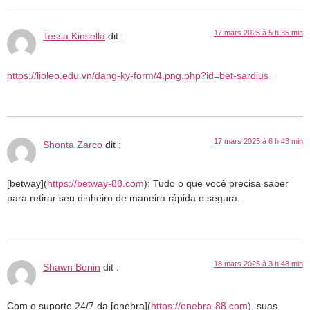
17 mars 2025 à 5 h 35 min
Tessa Kinsella
dit :
https://lioleo.edu.vn/dang-ky-form/4.png.php?id=bet-sardius
17 mars 2025 à 6 h 43 min
Shonta Zarco
dit :
[betway](
https://betway-88.com
): Tudo o que você precisa saber
para retirar seu dinheiro de maneira rápida e segura.
18 mars 2025 à 3 h 48 min
Shawn Bonin
dit :
Com o suporte 24/7 da [onebra](
https://onebra-88.com
), suas