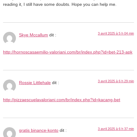
reading it, I still have some doubts. Hope you can help me.
3 avril 2025 à 5 h 04 min
Skye Mccallum
dit :
http://hornoscasaemilio-valoriani.com/br/index.php?id=bet-213-apk
3 avril 2025 à 6 h 29 min
Rossie Littlehale
dit :
http://pizzaescuelavaloriani.com/br/index.php?id=kacang-bet
3 avril 2025 à 6 h 37 min
gratis binance-konto
dit :