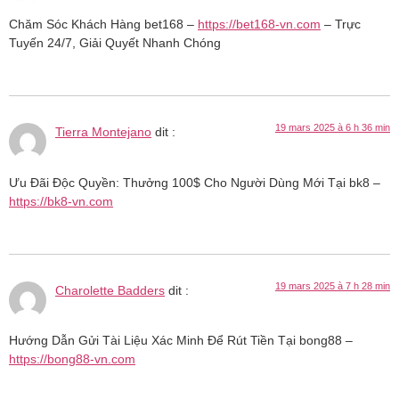
Chăm Sóc Khách Hàng bet168 –
https://bet168-vn.com
– Trực
Tuyến 24/7, Giải Quyết Nhanh Chóng
19 mars 2025 à 6 h 36 min
Tierra Montejano
dit :
Ưu Đãi Độc Quyền: Thưởng 100$ Cho Người Dùng Mới Tại bk8 –
https://bk8-vn.com
19 mars 2025 à 7 h 28 min
Charolette Badders
dit :
Hướng Dẫn Gửi Tài Liệu Xác Minh Để Rút Tiền Tại bong88 –
https://bong88-vn.com