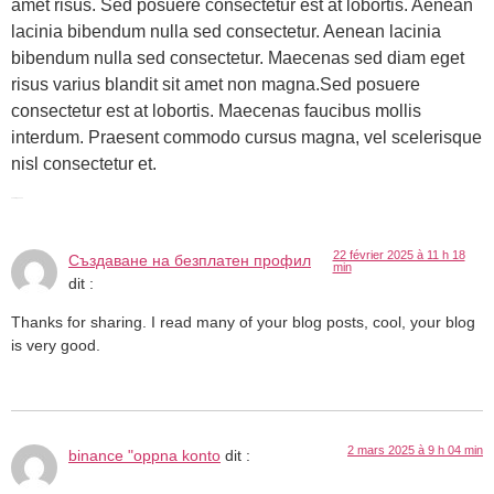
amet risus. Sed posuere consectetur est at lobortis. Aenean
lacinia bibendum nulla sed consectetur. Aenean lacinia
bibendum nulla sed consectetur. Maecenas sed diam eget
risus varius blandit sit amet non magna.Sed posuere
consectetur est at lobortis. Maecenas faucibus mollis
interdum. Praesent commodo cursus magna, vel scelerisque
nisl consectetur et.
1 103 réponses
22 février 2025 à 11 h 18
Създаване на безплатен профил
min
dit :
Thanks for sharing. I read many of your blog posts, cool, your blog
is very good.
2 mars 2025 à 9 h 04 min
binance "oppna konto
dit :