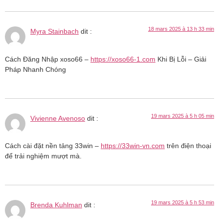
18 mars 2025 à 13 h 33 min
Myra Stainbach
dit :
Cách Đăng Nhập xoso66 –
https://xoso66-1.com
Khi Bị Lỗi – Giải
Pháp Nhanh Chóng
19 mars 2025 à 5 h 05 min
Vivienne Avenoso
dit :
Cách cài đặt nền tảng 33win –
https://33win-vn.com
trên điện thoại
để trải nghiệm mượt mà.
19 mars 2025 à 5 h 53 min
Brenda Kuhlman
dit :