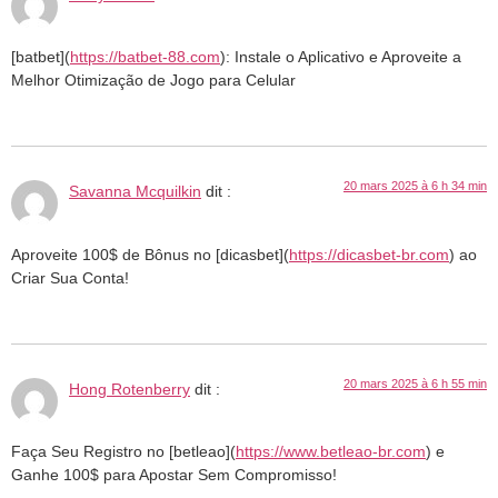
[batbet](
https://batbet-88.com
): Instale o Aplicativo e Aproveite a
Melhor Otimização de Jogo para Celular
20 mars 2025 à 6 h 34 min
Savanna Mcquilkin
dit :
Aproveite 100$ de Bônus no [dicasbet](
https://dicasbet-br.com
) ao
Criar Sua Conta!
20 mars 2025 à 6 h 55 min
Hong Rotenberry
dit :
Faça Seu Registro no [betleao](
https://www.betleao-br.com
) e
Ganhe 100$ para Apostar Sem Compromisso!